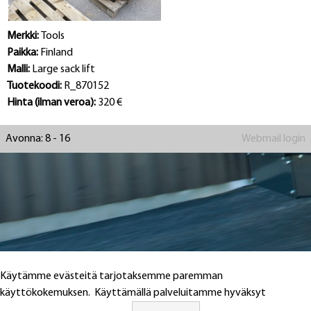
Merkki:
Tools
Paikka:
Finland
Malli:
Large sack lift
Tuotekoodi:
R_870152
Hinta (ilman veroa):
320 €
Avonna: 8 - 16
Webmail login
Käytämme evästeitä tarjotaksemme paremman
käyttökokemuksen. Käyttämällä palveluitamme hyväksyt