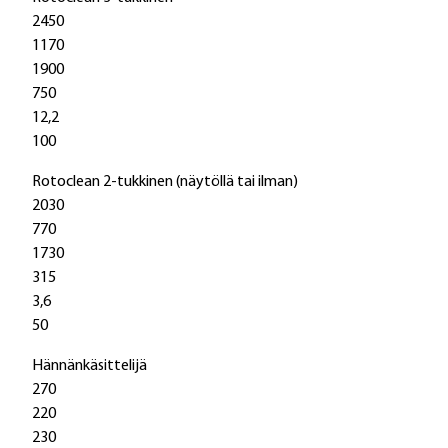
2450
1170
1900
750
12,2
100
Rotoclean 2-tukkinen (näytöllä tai ilman)
2030
770
1730
315
3,6
50
Hännänkäsittelijä
270
220
230