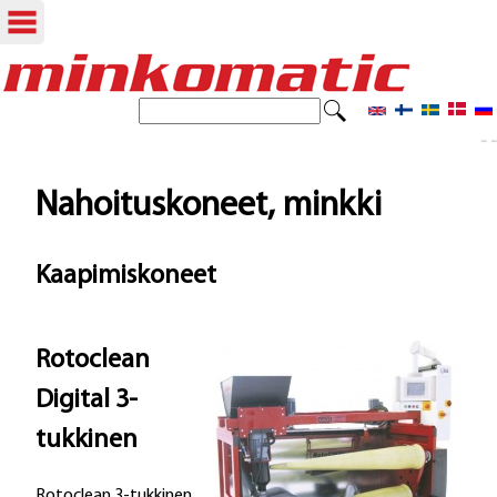
Hyppää
pääsisältöön
E
H
t
- -
a
s
i
k
Nahoituskoneet, minkki
u
Kaapimiskoneet
l
o
m
Rotoclean
a
Digital 3-
k
tukkinen
e
Rotoclean 3-tukkinen