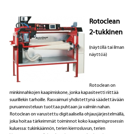
Rotoclean
2-tukkinen
(näytöllä tai ilman
näyttöä)
Rotoclean on
minkinnahkojen kaapimiskone, jonka kapasiteetti riittää
suurillekin tarhoille. Rasvaimuri yhdistettynä säädettävään
puruannosteluun tuottaa puhtaan ja valmiin nahan.
Rotoclean on varustettu digitaalisella ohjausjärjestelmällä,
joka hoitaa tärkeimmät toiminnot koko kaapimisprosessin
kuluessa: tukinkäännön, terien kierrosluvun, terien