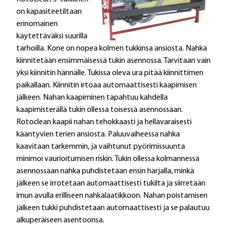
on kapasiteetiltaan
erinomainen
käytettäväksi suurilla
tarhoilla. Kone on nopea kolmen tukkinsa ansiosta. Nahka
kiinnitetään ensimmäisessä tukin asennossa. Tarvitaan vain
yksi kiinnitin hännälle. Tukissa oleva ura pitää kiinnittimen
paikallaan. Kiinnitin irtoaa automaattisesti kaapimisen
jälkeen. Nahan kaapiminen tapahtuu kahdella
kaapimisterällä tukin ollessa toisessa asennossaan.
Rotoclean kaapii nahan tehokkaasti ja hellävaraisesti
kääntyvien terien ansiosta. Paluuvaiheessa nahka
kaavitaan tarkemmin, ja vaihtunut pyörimissuunta
minimoi vaurioitumisen riskin. Tukin ollessa kolmannessa
asennossaan nahka puhdistetaan ensin harjalla, minkä
jälkeen se irrotetaan automaattisesti tukilta ja siirretään
imun avulla erilliseen nahkalaatikkoon. Nahan poistamisen
jälkeen tukki puhdistetaan automaattisesti ja se palautuu
alkuperäiseen asentoonsa.