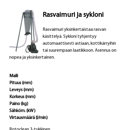
Rasvaimuri ja sykloni
Rasvaimuri yksinkertaistaa rasvan
käsittelyä. Sykloni tyhjentyy
automaattisesti astiaan, kottikärryihin
tai suurempaan laatikkoon. Asennus on
nopea ja yksinkertainen.
Malli
Pituus (mm)
Leveys (mm)
Korkeus (mm)
Paino (kg)
Sähköm. (kW)
Virtausmäärä (l/min)
Rotoclean 3-tukkinen