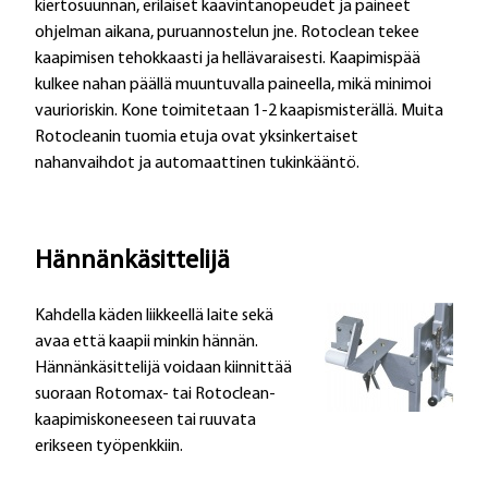
kiertosuunnan, erilaiset kaavintanopeudet ja paineet
ohjelman aikana, puruannostelun jne. Rotoclean tekee
kaapimisen tehokkaasti ja hellävaraisesti. Kaapimispää
kulkee nahan päällä muuntuvalla paineella, mikä minimoi
vaurioriskin. Kone toimitetaan 1-2 kaapismisterällä. Muita
Rotocleanin tuomia etuja ovat yksinkertaiset
nahanvaihdot ja automaattinen tukinkääntö.
Hännänkäsittelijä
Kahdella käden liikkeellä laite sekä
avaa että kaapii minkin hännän.
Hännänkäsittelijä voidaan kiinnittää
suoraan Rotomax- tai Rotoclean-
kaapimiskoneeseen tai ruuvata
erikseen työpenkkiin.