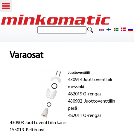
Hyppää
pääsisältöön
E
H
t
- -
a
s
i
k
Varaosat
u
l
Juottoventtiili
430914 Juottoventtiili
o
messinki
482019 O-rengas
m
430902 Juottoventtiilin
a
pesä
482011 O-rengas
k
430903 Juottoventtiilin kansi
e
155013 Peltiruuvi