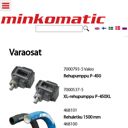
Hyppää
pääsisältöön
E
H
t
- -
a
s
i
k
Varaosat
u
7000793-5 Vakio
l
Rehupumppu P-450
o
7000537-5
m
XL-rehupumppu P-450XL
a
468101
k
Rehuletku 1500 mm
e
468100