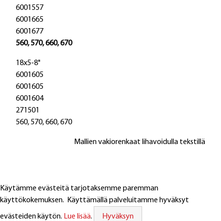
6001557
6001665
6001677
560, 570, 660, 670
18x5-8"
6001605
6001605
6001604
271501
560, 570, 660, 670
Mallien vakiorenkaat lihavoidulla tekstillä
Käytämme evästeitä tarjotaksemme paremman
käyttökokemuksen. Käyttämällä palveluitamme hyväksyt
Avonna: 8 - 16
Webmail login
evästeiden käytön.
Lue lisää
.
Hyväksyn