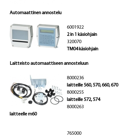
Automaattinen annostelu
6001922
2 in 1 käsiohjain
320070
TM04 käsiohjain
Laitteisto automaattiseen annosteluun
8000236
laitteille
560, 570, 660, 670
8000255
laitteille
572, 574
8000263
laitteelle
m60
765000