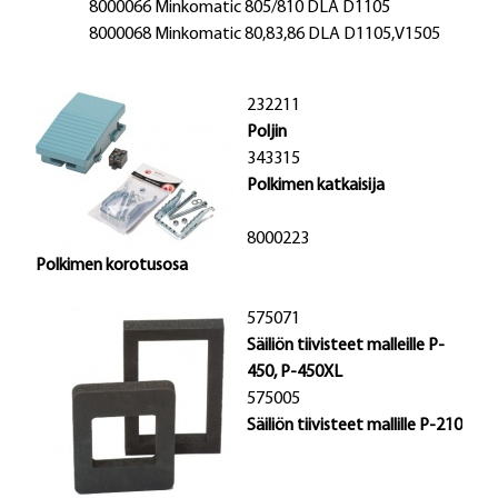
8000066 Minkomatic 805/810 DLA D1105
8000068 Minkomatic 80,83,86 DLA D1105,V1505
232211
Poljin
343315
Polkimen katkaisija
8000223
Polkimen korotusosa
575071
Säiliön tiivisteet malleille
P-
450, P-450XL
575005
Säiliön tiivisteet mallille
P-210