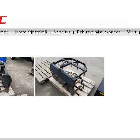
Hyppää
pääsisältöön
imet
Juottojärjestelmä
Nahoitus
Rehunvalmistuskoneet
Muut