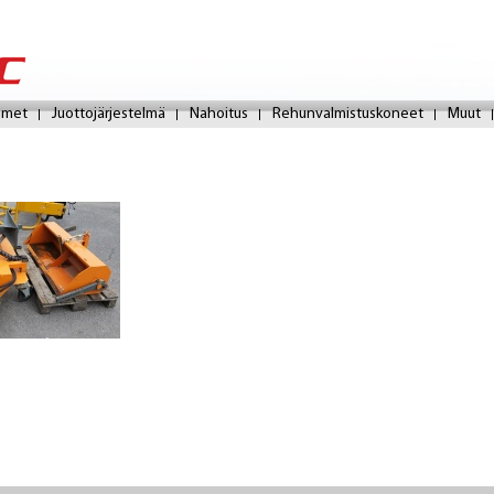
Hyppää
pääsisältöön
imet
Juottojärjestelmä
Nahoitus
Rehunvalmistuskoneet
Muut