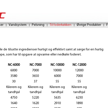
Skip
to
ser
Vandsystem
Pelsning
Til foderkøkken
Øvrige Produkter
F
main
content
 de tilsatte ingredienser hurtigt og effektivt samt at sørge for en hurtig
e, som har til opgave at opvarme eller nedkøle foderet.
NC-6000
NC-7000
NC-10000
NC-12000
6000
7000
10000
12000
3580
3650
6000
7000
30
37
55
55
Kilerem og
Kilerem og
Kilerem og
Kilerem og
tandhjul
tandhjul
tandhjul
tandhjul
4750
5220
5635
6230
1640
1620
2910
1890