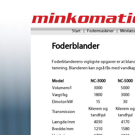
Start
Fodermaskiner
Minilæs
Foderblander
Foderblanderens vigtigste opgaver er at blande
tømning. Blanderen kan også fås med vandkapp
Model
NC-3000
NC-5000
Volumem/l
3000
5000
Vægt/kg
1800
3000
Elmotor/kW
15
30
Kilerem og
Kilerem og
Transmission
tandhjul
tandhjul
Længde/mm
4030
4170
Bredde/mm
1210
1580