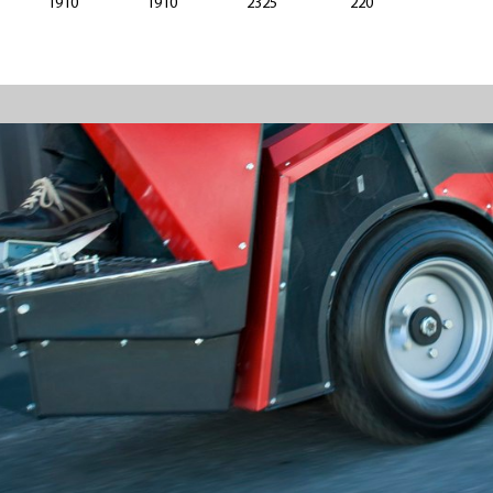
1910
1910
2325
220